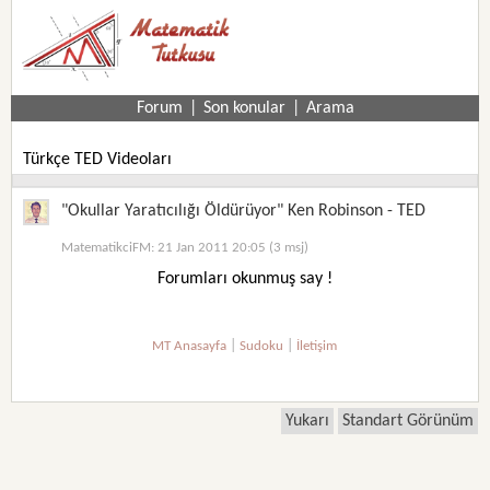
Forum
|
Son konular
|
Arama
Türkçe TED Videoları
"Okullar Yaratıcılığı Öldürüyor" Ken Robinson - TED
MatematikciFM: 21 Jan 2011 20:05 (3 msj)
Forumları okunmuş say !
|
|
MT Anasayfa
Sudoku
İletişim
Yukarı
Standart Görünüm