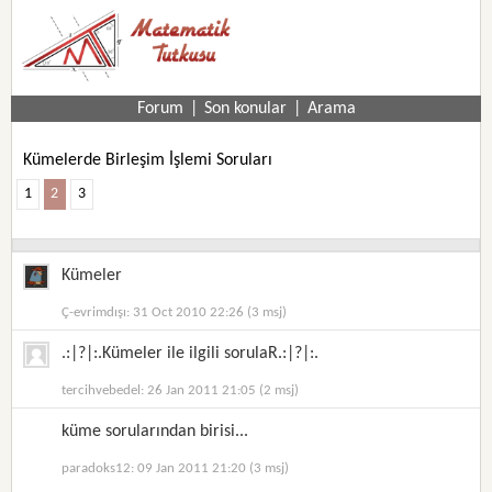
Forum
|
Son konular
|
Arama
Kümelerde Birleşim İşlemi Soruları
1
2
3
Kümeler
Ç-evrimdışı: 31 Oct 2010 22:26 (3 msj)
.:|?|:.Kümeler ile ilgili sorulaR.:|?|:.
tercihvebedel: 26 Jan 2011 21:05 (2 msj)
küme sorularından birisi...
paradoks12: 09 Jan 2011 21:20 (3 msj)