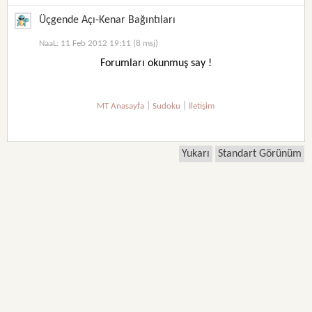
Üçgende Açı-Kenar Bağıntıları
NaaL: 11 Feb 2012 19:11 (8 msj)
Forumları okunmuş say !
|
|
MT Anasayfa
Sudoku
İletişim
Yukarı
Standart Görünüm