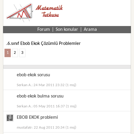
Forum
|
Son konular
|
Arama
.6.sınıf Ebob Ekok Çözümlü Problemler
1
2
3
ebob ekok sorusu
Serkan A.: 24 Mar 2011 23:32 (1 msj)
ebob ekok bulma sorusu
Serkan A.: 05 May 2011 16:37 (1 msj)
EBOB EKOK problemi
mustafatr: 22 Aug 2011 20:34 (1 msj)