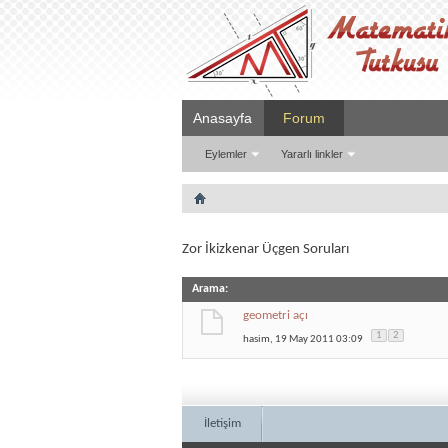
Anasayfa
Forum
Eylemler
Yararlı linkler
Zor İkizkenar Üçgen Soruları
Arama
:
geometri açı
1
2
hasim
, 19 May 2011 03:09
İletişim