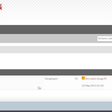
Cevaplayan :
16
Son yazan
duygu95
22 May 2011 01:05