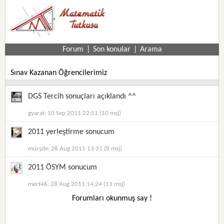
Forum
|
Son konular
|
Arama
Sınav Kazanan Öğrencilerimiz
DGS Tercih sonuçları açıklandı ^^
gyarat: 10 Sep 2011 22:51 (10 msj)
2011 yerleştirme sonucum
mürşde: 28 Aug 2011 13:31 (8 msj)
2011 ÖSYM sonucum
mert46: 28 Aug 2011 14:24 (13 msj)
Forumları okunmuş say !