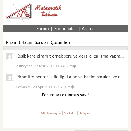
Forum
|
Son konular
|
Arama
Piramit Hacim Soruları Çözümleri
Kesik kare piramit örnek soru ve ders içi çalışma yaprağı matematik 8
balbeyden: 27 Mar 2011 11:44 (2 msj)
Piramitte benzerlik ile ilgili alan ve hacim soruları ve cevapları
Serkan A.: 20 Apr 2011 17:09 (1 msj)
Forumları okunmuş say !
|
|
MT Anasayfa
Sudoku
İletişim