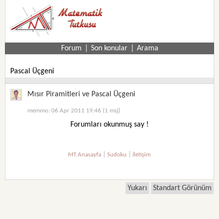
Forum
|
Son konular
|
Arama
Pascal Üçgeni
Mısır Piramitleri ve Pascal Üçgeni
memmo: 06 Apr 2011 19:46 (1 msj)
Forumları okunmuş say !
|
|
MT Anasayfa
Sudoku
İletişim
Yukarı
Standart Görünüm