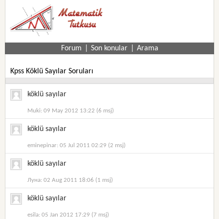
Forum
|
Son konular
|
Arama
Kpss Köklü Sayılar Soruları
köklü sayılar
Muki: 09 May 2012 13:22 (6 msj)
köklü sayılar
eminepinar: 05 Jul 2011 02:29 (2 msj)
köklü sayılar
Луна: 02 Aug 2011 18:06 (1 msj)
köklü sayılar
esila: 05 Jan 2012 17:29 (7 msj)