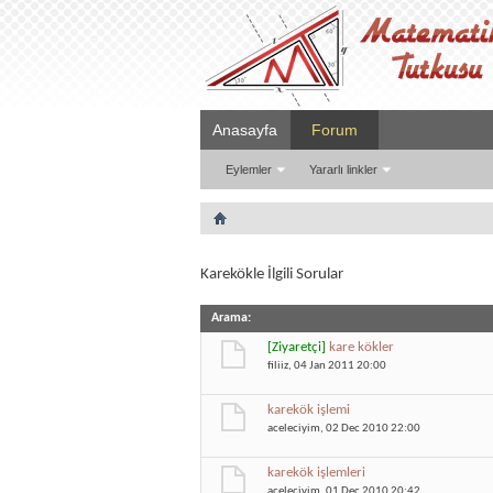
Anasayfa
Forum
Eylemler
Yararlı linkler
Karekökle İlgili Sorular
Arama
:
[Ziyaretçi]
kare kökler
filiiz
, 04 Jan 2011 20:00
karekök işlemi
aceleciyim
, 02 Dec 2010 22:00
karekök işlemleri
aceleciyim
, 01 Dec 2010 20:42