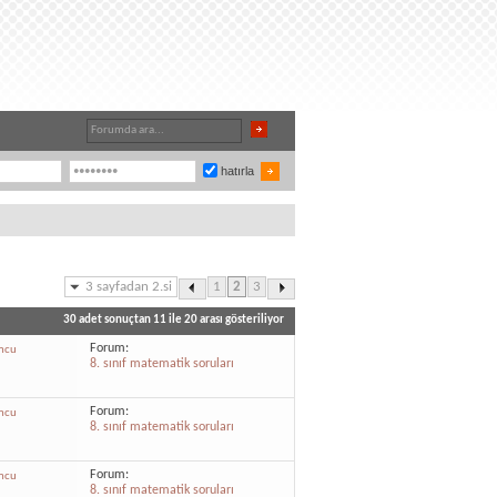
hatırla
3 sayfadan 2.si
1
2
3
30 adet sonuçtan 11 ile 20 arası gösteriliyor
Forum:
mcu
8. sınıf matematik soruları
Forum:
mcu
8. sınıf matematik soruları
Forum:
mcu
8. sınıf matematik soruları