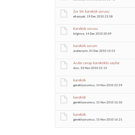
Zor bir karekök sorusu
efrasiyab
, 19 Dec 2010 23:58
Karekök sorusu
bilgince
, 14 Dec 2010 20:09
karekök sorum
aceleciyim
, 01 Dec 2010 13:53
Acele cevap kareköklü sayılar
doci
, 03 Nov 2010 22:13
karekök
gerekliyorumcu
, 14 Nov 2010 22:59
karekök
gerekliyorumcu
, 15 Nov 2010 16:50
karekök
gerekliyorumcu
, 15 Nov 2010 16:21