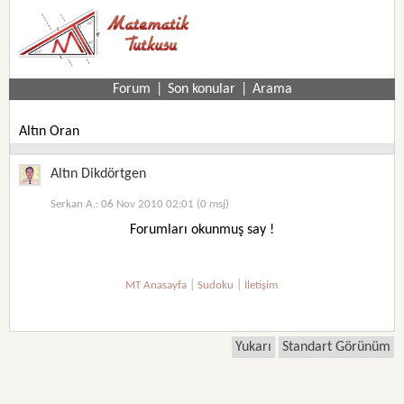
Forum
|
Son konular
|
Arama
Altın Oran
Altın Dikdörtgen
Serkan A.: 06 Nov 2010 02:01 (0 msj)
Forumları okunmuş say !
|
|
MT Anasayfa
Sudoku
İletişim
Yukarı
Standart Görünüm