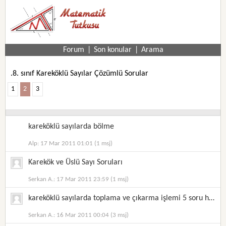
Forum
|
Son konular
|
Arama
.8. sınıf Kareköklü Sayılar Çözümlü Sorular
1
2
3
kareköklü sayılarda bölme
Alp: 17 Mar 2011 01:01 (1 msj)
Karekök ve Üslü Sayı Soruları
Serkan A.: 17 Mar 2011 23:59 (1 msj)
kareköklü sayılarda toplama ve çıkarma işlemi 5 soru hemen çok acil çözülmesi lazım
Serkan A.: 16 Mar 2011 00:04 (3 msj)