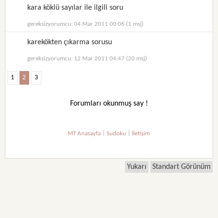
kara köklü sayılar ile ilgili soru
gereksizyorumcu: 04 Mar 2011 00:06 (1 msj)
karekökten çıkarma sorusu
gereksizyorumcu: 12 Mar 2011 04:47 (20 msj)
1
2
3
Forumları okunmuş say !
|
|
MT Anasayfa
Sudoku
İletişim
Yukarı
Standart Görünüm