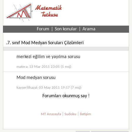
Forum
|
Son konular
|
Arama
.7. sınıf Mod Medyan Soruları Çözümleri
merkezi eğilim ve yayılma sorusu
matera: 13 Mar 2011 23:05 (5 msj)
Mod medyan sorusu
kayserilihazal: 03 May 2011 19:57 (7 msj)
Forumları okunmuş say !
|
|
MT Anasayfa
Sudoku
İletişim