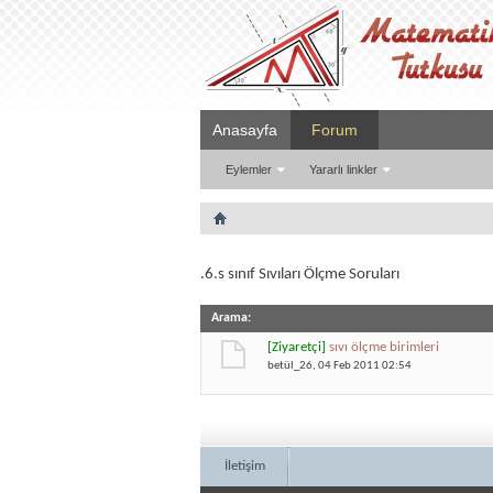
Anasayfa
Forum
Eylemler
Yararlı linkler
.6.s sınıf Sıvıları Ölçme Soruları
Arama
:
[Ziyaretçi]
sıvı ölçme birimleri
betül_26
, 04 Feb 2011 02:54
İletişim