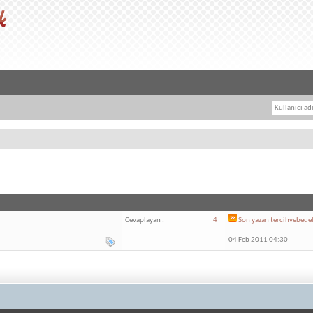
Cevaplayan :
4
Son yazan
tercihvebede
04 Feb 2011 04:30